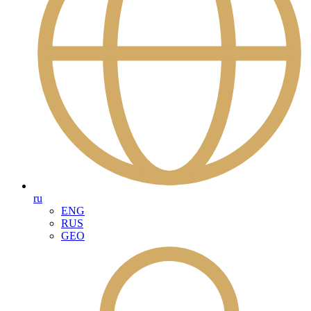
ru
ENG
RUS
GEO