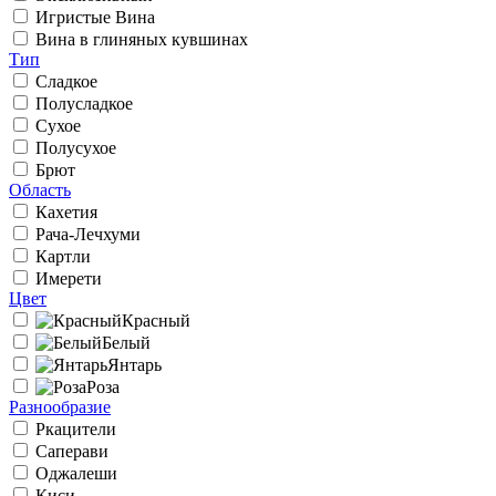
Игристые Вина
Вина в глиняных кувшинах
Тип
Сладкое
Полусладкое
Сухое
Полусухое
Брют
Область
Кахетия
Рача-Лечхуми
Картли
Имерети
Цвет
Красный
Белый
Янтарь
Роза
Разнообразие
Ркацители
Саперави
Оджалеши
Киси