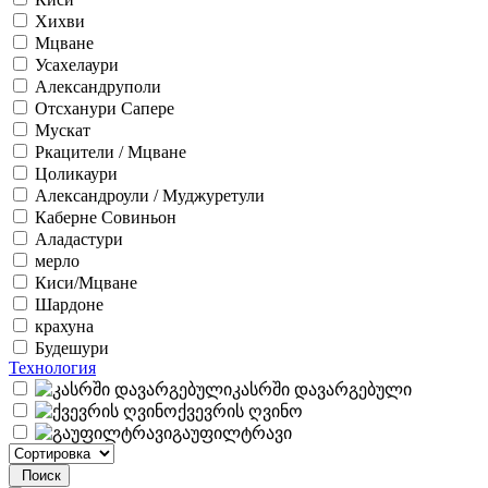
Хихви
Мцване
Усахелаури
Александруполи
Отсханури Сапере
Мускат
Ркацители / Мцване
Цоликаури
Александроули / Муджуретули
Каберне Совиньон
Аладастури
мерло
Киси/Мцване
Шардоне
крахуна
Будешури
Технология
კასრში დავარგებული
ქვევრის ღვინო
გაუფილტრავი