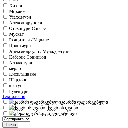
Хихви
Мцване
Усахелаури
Александруполи
Отсханури Сапере
Мускат
Ркацители / Мцване
Цоликаури
Александроули / Муджуретули
Каберне Совиньон
Аладастури
мерло
Киси/Мцване
Шардоне
крахуна
Будешури
Технология
კასრში დავარგებული
ქვევრის ღვინო
გაუფილტრავი