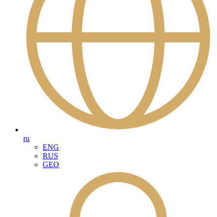
ru
ENG
RUS
GEO