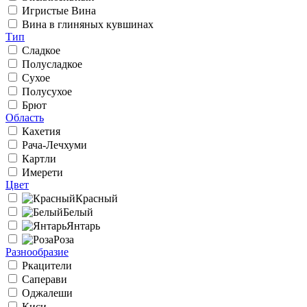
Игристые Вина
Вина в глиняных кувшинах
Тип
Сладкое
Полусладкое
Сухое
Полусухое
Брют
Область
Кахетия
Рача-Лечхуми
Картли
Имерети
Цвет
Красный
Белый
Янтарь
Роза
Разнообразие
Ркацители
Саперави
Оджалеши
Киси