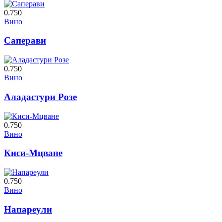
0.750
Вино
Саперави
0.750
Вино
Аладастури Розе
0.750
Вино
Киси-Мцване
0.750
Вино
Напареули