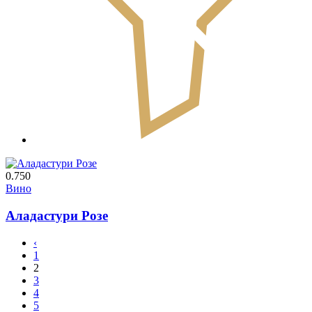
0.750
Вино
Аладастури Розе
‹
1
2
3
4
5