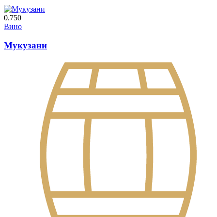
0.750
Вино
Мукузани